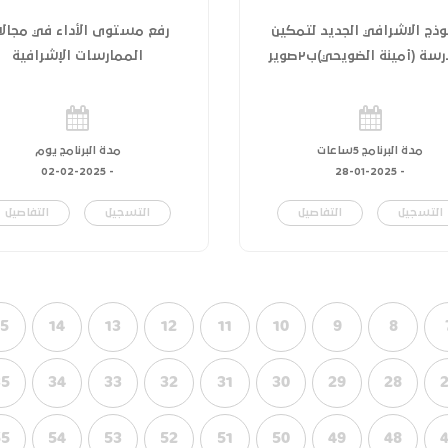
وذج الاشرافي الجديد لتمكين
رفع مستوى الأداء في مجالا
سة (أمينة الضويحي)ب٢صوير
الممارسات الإشرافية
مدة البرنامج 5ساعات
مدة البرنامج يوم
02-02-2025
-
28-01-2025
-
التسجيل
التفاصيل
التسجيل
التفاصيل
15
14
13
12
11
10
9
8
35
34
33
32
31
30
29
28
55
54
53
52
51
50
49
48