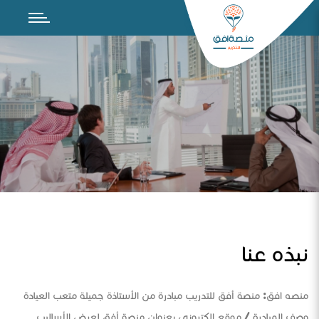
نبذه عنا
منصه افق: منصة أفق للتدريب مبادرة من الأستاذة جميلة متعب العيادة
وصف المبادرة / موقع الكتروني بعنوان منصة أفق لعرض الأساليب