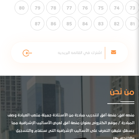
80
79
78
77
76
75
74
73
87
86
85
84
83
82
81
من نحن
منصه افق: منصة أفق للتدريب مبادرة من الأستاذة جميلة متعب العيادة وصف
المبادرة / موقع الكتروني بعنوان منصة أفق لعرض الأساليب الإشرافية مما
يسهل عليهن التعرف على الأساليب الإشرافية التي ستقام والتسجيل
والالتحاق بها .