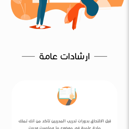
ارشادات عامة
قبل الالتحاق بدورات تدريب المدربين تأكد من أنك تملك
مادة علمية في موضوع ما ومارست ودربت