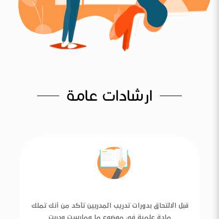
ارشادات عامة
قبل الالتحاق بدورات تدريب المدربين تأكد من أنك تملك
مادة علمية في موضوع ما ومارست ودربت