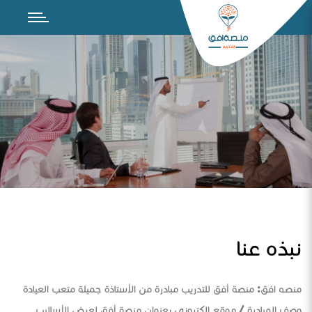
نبذه عنا
منصه افق: منصة أفق للتدريب مبادرة من الأستاذة جميلة متعب العيادة
وصف المبادرة / موقع الكتروني بعنوان منصة أفق لعرض الأساليب