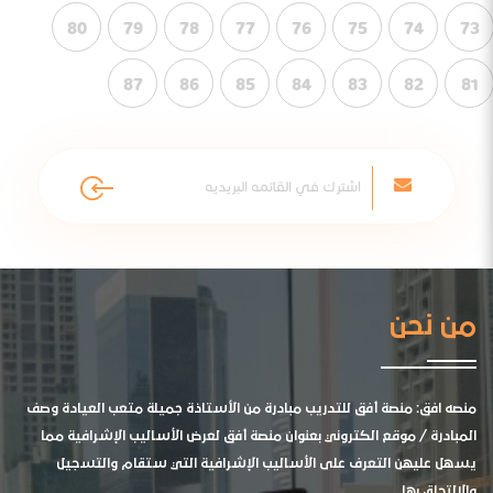
80
79
78
77
76
75
74
73
87
86
85
84
83
82
81
من نحن
منصه افق: منصة أفق للتدريب مبادرة من الأستاذة جميلة متعب العيادة وصف
المبادرة / موقع الكتروني بعنوان منصة أفق لعرض الأساليب الإشرافية مما
يسهل عليهن التعرف على الأساليب الإشرافية التي ستقام والتسجيل
والالتحاق بها .