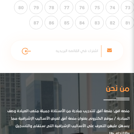
80
79
78
77
76
75
74
73
87
86
85
84
83
82
81
من نحن
منصه افق: منصة أفق للتدريب مبادرة من الأستاذة جميلة متعب العيادة وصف
المبادرة / موقع الكتروني بعنوان منصة أفق لعرض الأساليب الإشرافية مما
يسهل عليهن التعرف على الأساليب الإشرافية التي ستقام والتسجيل
والالتحاق بها .