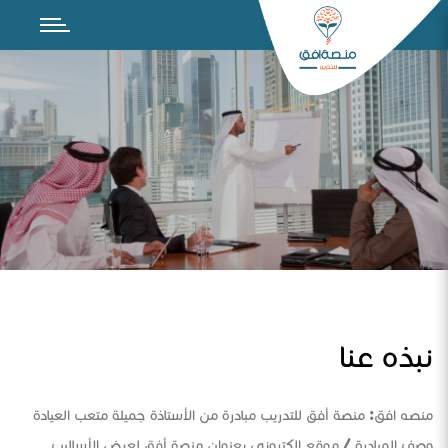
نبذه عنا
منصه افق: منصة أفق للتدريب مبادرة من الأستاذة جميلة متعب العيادة
وصف المبادرة / موقع الكتروني بعنوان منصة أفق لعرض الأساليب