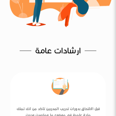
ارشادات عامة
قبل الالتحاق بدورات تدريب المدربين تأكد من أنك تملك
مادة علمية في موضوع ما ومارست ودربت