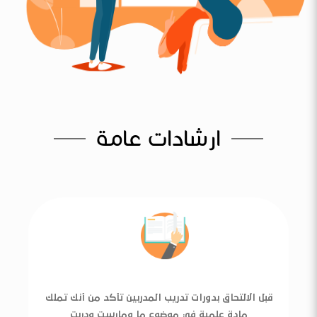
ارشادات عامة
قبل الالتحاق بدورات تدريب المدربين تأكد من أنك تملك
مادة علمية في موضوع ما ومارست ودربت