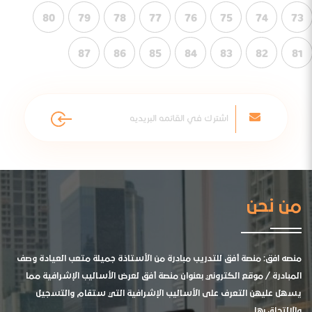
80
79
78
77
76
75
74
73
87
86
85
84
83
82
81
من نحن
منصه افق: منصة أفق للتدريب مبادرة من الأستاذة جميلة متعب العيادة وصف
المبادرة / موقع الكتروني بعنوان منصة أفق لعرض الأساليب الإشرافية مما
يسهل عليهن التعرف على الأساليب الإشرافية التي ستقام والتسجيل
والالتحاق بها .