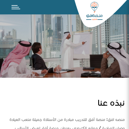
نبذه عنا
منصه افق: منصة أفق للتدريب مبادرة من الأستاذة جميلة متعب العيادة
وصف المبادرة / موقع الكتروني بعنوان منصة أفق لعرض الأساليب