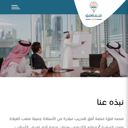
نبذه عنا
منصه افق: منصة أفق للتدريب مبادرة من الأستاذة جميلة متعب العيادة
وصف المبادرة / موقع الكتروني بعنوان منصة أفق لعرض الأساليب