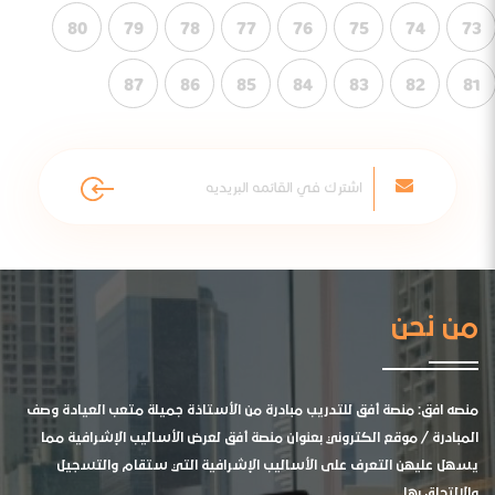
80
79
78
77
76
75
74
73
87
86
85
84
83
82
81
من نحن
منصه افق: منصة أفق للتدريب مبادرة من الأستاذة جميلة متعب العيادة وصف
المبادرة / موقع الكتروني بعنوان منصة أفق لعرض الأساليب الإشرافية مما
يسهل عليهن التعرف على الأساليب الإشرافية التي ستقام والتسجيل
والالتحاق بها .