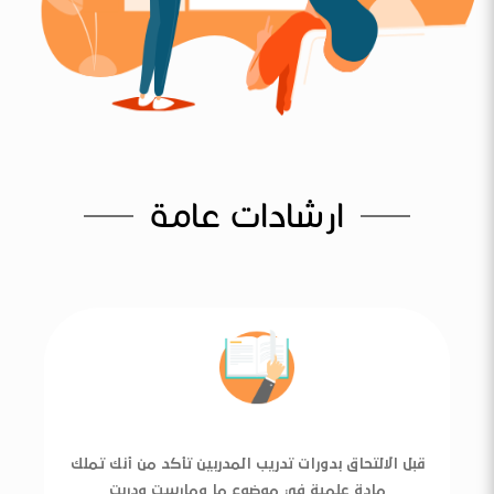
ارشادات عامة
قبل الالتحاق بدورات تدريب المدربين تأكد من أنك تملك
مادة علمية في موضوع ما ومارست ودربت