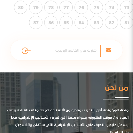
80
79
78
77
76
75
74
73
87
86
85
84
83
82
81
من نحن
منصه افق: منصة أفق للتدريب مبادرة من الأستاذة جميلة متعب العيادة وصف
المبادرة / موقع الكتروني بعنوان منصة أفق لعرض الأساليب الإشرافية مما
يسهل عليهن التعرف على الأساليب الإشرافية التي ستقام والتسجيل
والالتحاق بها .