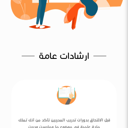
ارشادات عامة
قبل الالتحاق بدورات تدريب المدربين تأكد من أنك تملك
مادة علمية في موضوع ما ومارست ودربت