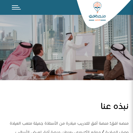
نبذه عنا
منصه افق: منصة أفق للتدريب مبادرة من الأستاذة جميلة متعب العيادة
وصف المبادرة / موقع الكتروني بعنوان منصة أفق لعرض الأساليب