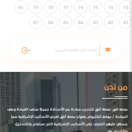
80
79
78
77
76
75
74
73
87
86
85
84
83
82
81
من نحن
منصه افق: منصة أفق للتدريب مبادرة من الأستاذة جميلة متعب العيادة وصف
المبادرة / موقع الكتروني بعنوان منصة أفق لعرض الأساليب الإشرافية مما
يسهل عليهن التعرف على الأساليب الإشرافية التي ستقام والتسجيل
والالتحاق بها .