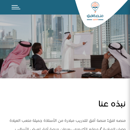
نبذه عنا
منصه افق: منصة أفق للتدريب مبادرة من الأستاذة جميلة متعب العيادة
وصف المبادرة / موقع الكتروني بعنوان منصة أفق لعرض الأساليب