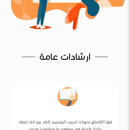
ارشادات عامة
قبل الالتحاق بدورات تدريب المدربين تأكد من أنك تملك
مادة علمية في موضوع ما ومارست ودربت