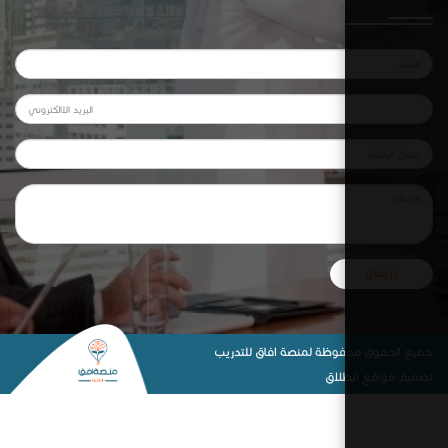
وظة لمنصة افاق للتدريب
لاق