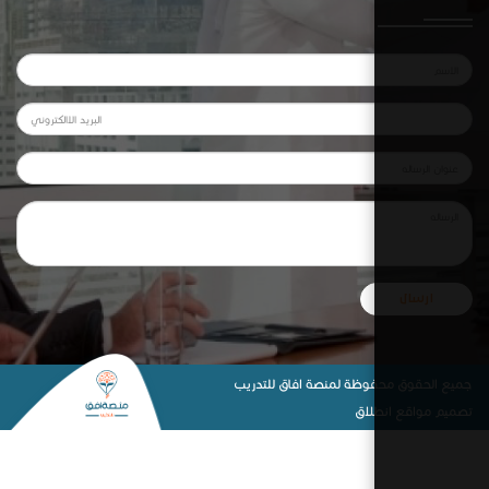
ظة لمنصة افاق للتدريب
لاق