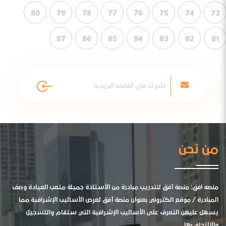
80
79
78
77
76
75
74
73
87
86
85
84
83
82
81
من نحن
منصه افق: منصة أفق للتدريب مبادرة من الأستاذة جميلة متعب العيادة وصف
المبادرة / موقع الكتروني بعنوان منصة أفق لعرض الأساليب الإشرافية مما
يسهل عليهن التعرف على الأساليب الإشرافية التي ستقام والتسجيل
والالتحاق بها .