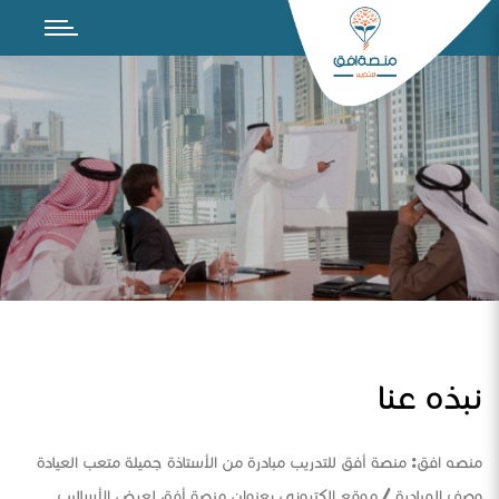
نبذه عنا
منصه افق: منصة أفق للتدريب مبادرة من الأستاذة جميلة متعب العيادة
وصف المبادرة / موقع الكتروني بعنوان منصة أفق لعرض الأساليب