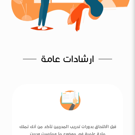
ارشادات عامة
قبل الالتحاق بدورات تدريب المدربين تأكد من أنك تملك
مادة علمية في موضوع ما ومارست ودربت